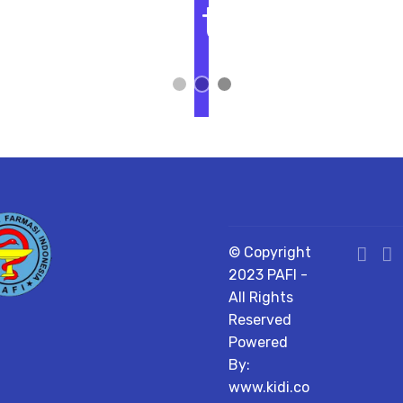
t
L
i
h
a
t
D
e
t
a
il
© Copyright
2023 PAFI -
All Rights
Reserved
Powered
By:
www.kidi.co