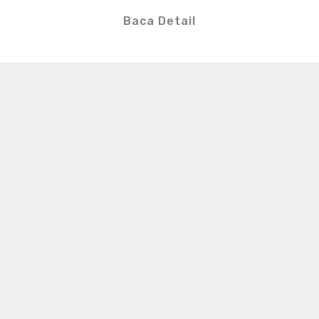
Baca Detail
S
e