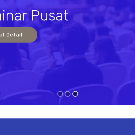
inar Pusat
s
at Detail