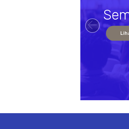
Sem
Previou
Lih