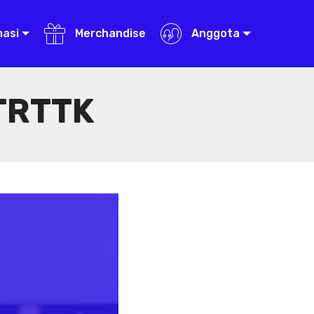
masi
Merchandise
Anggota
TRTTK